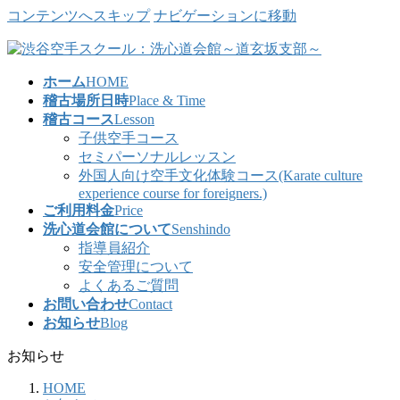
コンテンツへスキップ
ナビゲーションに移動
ホーム
HOME
稽古場所日時
Place & Time
稽古コース
Lesson
子供空手コース
セミパーソナルレッスン
外国人向け空手文化体験コース(Karate culture
experience course for foreigners.)
ご利用料金
Price
洗心道会館について
Senshindo
指導員紹介
安全管理について
よくあるご質問
お問い合わせ
Contact
お知らせ
Blog
お知らせ
HOME