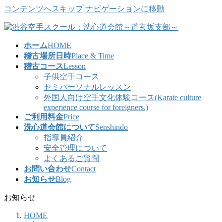
コンテンツへスキップ
ナビゲーションに移動
ホーム
HOME
稽古場所日時
Place & Time
稽古コース
Lesson
子供空手コース
セミパーソナルレッスン
外国人向け空手文化体験コース(Karate culture
experience course for foreigners.)
ご利用料金
Price
洗心道会館について
Senshindo
指導員紹介
安全管理について
よくあるご質問
お問い合わせ
Contact
お知らせ
Blog
お知らせ
HOME