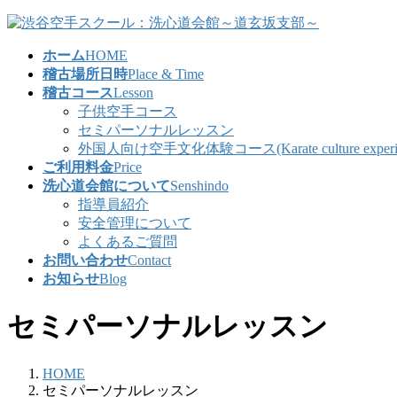
コ
ナ
ン
ビ
ホーム
HOME
テ
ゲ
稽古場所日時
Place & Time
ン
ー
稽古コース
Lesson
ツ
シ
子供空手コース
へ
ョ
セミパーソナルレッスン
ス
ン
外国人向け空手文化体験コース(Karate culture experience co
キ
に
ご利用料金
Price
ッ
移
洗心道会館について
Senshindo
プ
動
指導員紹介
安全管理について
よくあるご質問
お問い合わせ
Contact
お知らせ
Blog
セミパーソナルレッスン
HOME
セミパーソナルレッスン