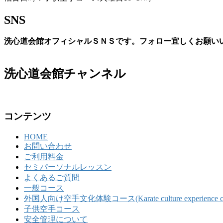
SNS
洗心道会館オフィシャルＳＮＳです。フォロー宜しくお願い
洗心道会館チャンネル
コンテンツ
HOME
お問い合わせ
ご利用料金
セミパーソナルレッスン
よくあるご質問
一般コース
外国人向け空手文化体験コース(Karate culture experience course 
子供空手コース
安全管理について