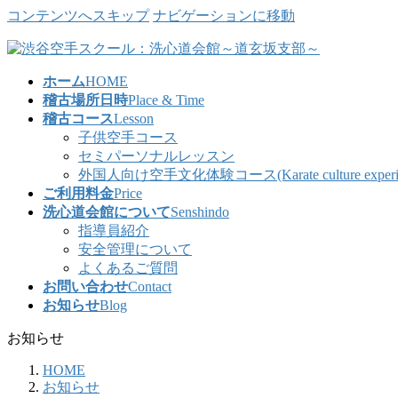
コンテンツへスキップ
ナビゲーションに移動
ホーム
HOME
稽古場所日時
Place & Time
稽古コース
Lesson
子供空手コース
セミパーソナルレッスン
外国人向け空手文化体験コース(Karate culture experience co
ご利用料金
Price
洗心道会館について
Senshindo
指導員紹介
安全管理について
よくあるご質問
お問い合わせ
Contact
お知らせ
Blog
お知らせ
HOME
お知らせ