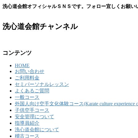
洗心道会館オフィシャルＳＮＳです。フォロー宜しくお願い
洗心道会館チャンネル
コンテンツ
HOME
お問い合わせ
ご利用料金
セミパーソナルレッスン
よくあるご質問
一般コース
外国人向け空手文化体験コース(Karate culture experience course 
子供空手コース
安全管理について
指導員紹介
洗心道会館について
稽古コース