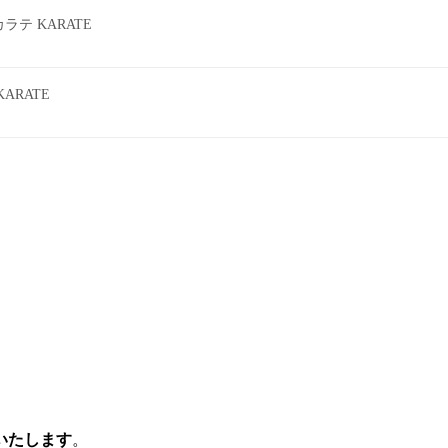
テ KARATE
ARATE
いたします
。