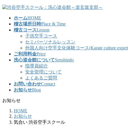
コ
ナ
ン
ビ
ホーム
HOME
テ
ゲ
稽古場所日時
Place & Time
ン
ー
稽古コース
Lesson
ツ
シ
子供空手コース
へ
ョ
セミパーソナルレッスン
ス
ン
外国人向け空手文化体験コース(Karate culture experience co
キ
に
ご利用料金
Price
ッ
移
洗心道会館について
Senshindo
プ
動
指導員紹介
安全管理について
よくあるご質問
お問い合わせ
Contact
お知らせ
Blog
お知らせ
HOME
お知らせ
気合い 渋谷空手スクール