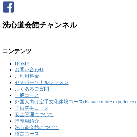
洗心道会館チャンネル
コンテンツ
HOME
お問い合わせ
ご利用料金
セミパーソナルレッスン
よくあるご質問
一般コース
外国人向け空手文化体験コース(Karate culture experience course 
子供空手コース
安全管理について
指導員紹介
洗心道会館について
稽古コース