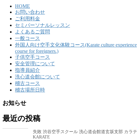
HOME
お問い合わせ
ご利用料金
セミパーソナルレッスン
よくあるご質問
一般コース
外国人向け空手文化体験コース(Karate culture experience
course for foreigners.)
子供空手コース
安全管理について
指導員紹介
洗心道会館について
稽古コース
稽古場所日時
お知らせ
最近の投稿
失敗 渋谷空手スクール 洗心道会館道玄坂支部 カラテ
KARATE