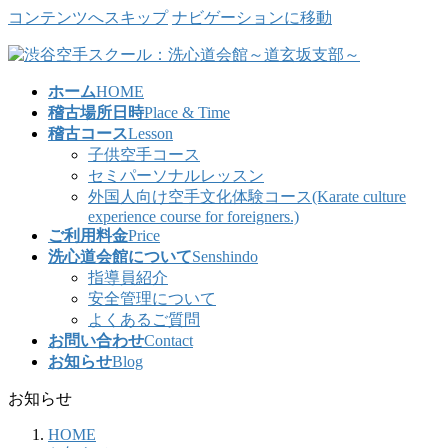
コンテンツへスキップ
ナビゲーションに移動
ホーム
HOME
稽古場所日時
Place & Time
稽古コース
Lesson
子供空手コース
セミパーソナルレッスン
外国人向け空手文化体験コース(Karate culture
experience course for foreigners.)
ご利用料金
Price
洗心道会館について
Senshindo
指導員紹介
安全管理について
よくあるご質問
お問い合わせ
Contact
お知らせ
Blog
お知らせ
HOME