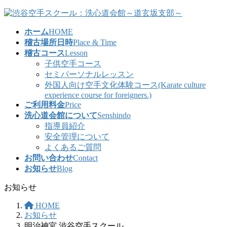
コ
ナ
ン
ビ
ホーム
HOME
テ
ゲ
稽古場所日時
Place & Time
ン
ー
稽古コース
Lesson
ツ
シ
子供空手コース
へ
ョ
セミパーソナルレッスン
ス
ン
外国人向け空手文化体験コース(Karate culture
キ
に
experience course for foreigners.)
ッ
移
ご利用料金
Price
プ
動
洗心道会館について
Senshindo
指導員紹介
安全管理について
よくあるご質問
お問い合わせ
Contact
お知らせ
Blog
お知らせ
HOME
お知らせ
明治神宮 渋谷空手スクール