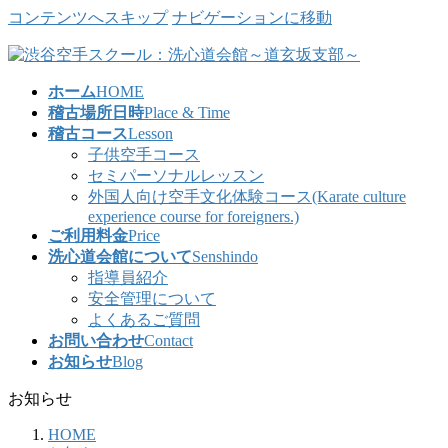
コンテンツへスキップ
ナビゲーションに移動
ホーム
HOME
稽古場所日時
Place & Time
稽古コース
Lesson
子供空手コース
セミパーソナルレッスン
外国人向け空手文化体験コース(Karate culture
experience course for foreigners.)
ご利用料金
Price
洗心道会館について
Senshindo
指導員紹介
安全管理について
よくあるご質問
お問い合わせ
Contact
お知らせ
Blog
お知らせ
HOME