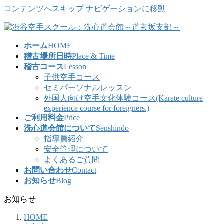
コンテンツへスキップ
ナビゲーションに移動
ホーム
HOME
稽古場所日時
Place & Time
稽古コース
Lesson
子供空手コース
セミパーソナルレッスン
外国人向け空手文化体験コース(Karate culture
experience course for foreigners.)
ご利用料金
Price
洗心道会館について
Senshindo
指導員紹介
安全管理について
よくあるご質問
お問い合わせ
Contact
お知らせ
Blog
お知らせ
HOME