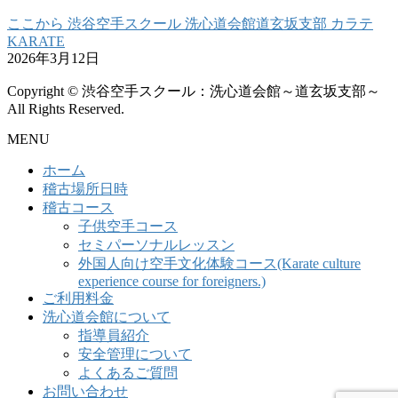
ここから 渋谷空手スクール 洗心道会館道玄坂支部 カラテ
KARATE
2026年3月12日
Copyright © 渋谷空手スクール：洗心道会館～道玄坂支部～
All Rights Reserved.
MENU
ホーム
稽古場所日時
稽古コース
子供空手コース
セミパーソナルレッスン
外国人向け空手文化体験コース(Karate culture
experience course for foreigners.)
ご利用料金
洗心道会館について
指導員紹介
安全管理について
よくあるご質問
お問い合わせ