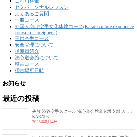
ご利用料金
セミパーソナルレッスン
よくあるご質問
一般コース
外国人向け空手文化体験コース(Karate culture experience
course for foreigners.)
子供空手コース
安全管理について
指導員紹介
洗心道会館について
稽古コース
稽古場所日時
お知らせ
最近の投稿
失敗 渋谷空手スクール 洗心道会館道玄坂支部 カラテ
KARATE
2026年8月4日