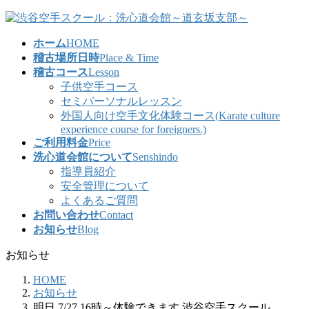
コ
ナ
ン
ビ
ホーム
HOME
テ
ゲ
稽古場所日時
Place & Time
ン
ー
稽古コース
Lesson
ツ
シ
子供空手コース
へ
ョ
セミパーソナルレッスン
ス
ン
外国人向け空手文化体験コース(Karate culture
キ
に
experience course for foreigners.)
ッ
移
ご利用料金
Price
プ
動
洗心道会館について
Senshindo
指導員紹介
安全管理について
よくあるご質問
お問い合わせ
Contact
お知らせ
Blog
お知らせ
HOME
お知らせ
明日 7/27 16時～体験できます 渋谷空手スクール