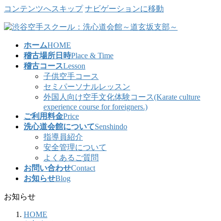
コンテンツへスキップ
ナビゲーションに移動
ホーム
HOME
稽古場所日時
Place & Time
稽古コース
Lesson
子供空手コース
セミパーソナルレッスン
外国人向け空手文化体験コース(Karate culture
experience course for foreigners.)
ご利用料金
Price
洗心道会館について
Senshindo
指導員紹介
安全管理について
よくあるご質問
お問い合わせ
Contact
お知らせ
Blog
お知らせ
HOME