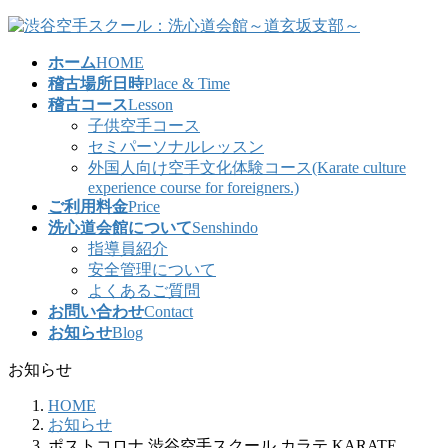
コ
ナ
ン
ビ
ホーム
HOME
テ
ゲ
稽古場所日時
Place & Time
ン
ー
稽古コース
Lesson
ツ
シ
子供空手コース
へ
ョ
セミパーソナルレッスン
ス
ン
外国人向け空手文化体験コース(Karate culture
キ
に
experience course for foreigners.)
ッ
移
ご利用料金
Price
プ
動
洗心道会館について
Senshindo
指導員紹介
安全管理について
よくあるご質問
お問い合わせ
Contact
お知らせ
Blog
お知らせ
HOME
お知らせ
ポストコロナ 渋谷空手スクール カラテ KARATE