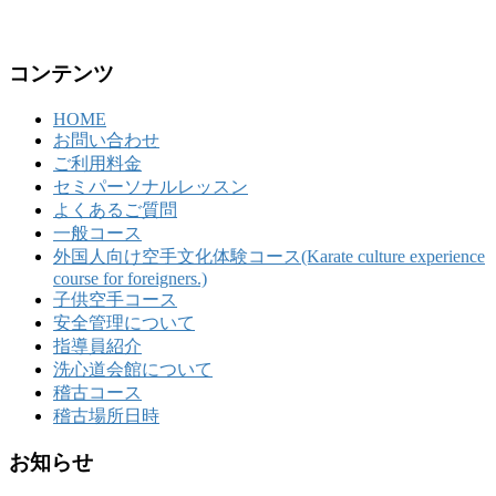
コンテンツ
HOME
お問い合わせ
ご利用料金
セミパーソナルレッスン
よくあるご質問
一般コース
外国人向け空手文化体験コース(Karate culture experience
course for foreigners.)
子供空手コース
安全管理について
指導員紹介
洗心道会館について
稽古コース
稽古場所日時
お知らせ