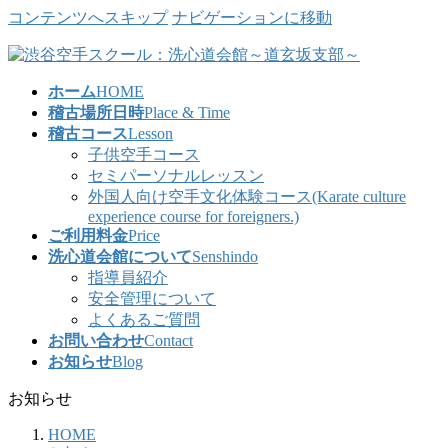
コンテンツへスキップ
ナビゲーションに移動
ホーム
HOME
稽古場所日時
Place & Time
稽古コース
Lesson
子供空手コース
セミパーソナルレッスン
外国人向け空手文化体験コース(Karate culture
experience course for foreigners.)
ご利用料金
Price
洗心道会館について
Senshindo
指導員紹介
安全管理について
よくあるご質問
お問い合わせ
Contact
お知らせ
Blog
お知らせ
HOME