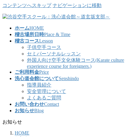
コンテンツへスキップ
ナビゲーションに移動
ホーム
HOME
稽古場所日時
Place & Time
稽古コース
Lesson
子供空手コース
セミパーソナルレッスン
外国人向け空手文化体験コース(Karate culture
experience course for foreigners.)
ご利用料金
Price
洗心道会館について
Senshindo
指導員紹介
安全管理について
よくあるご質問
お問い合わせ
Contact
お知らせ
Blog
お知らせ
HOME