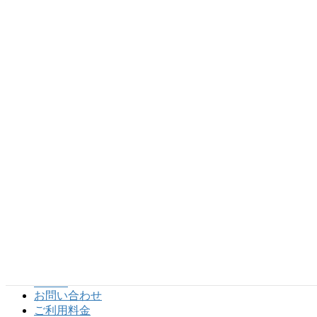
代表責任者：髙山 健一郎
稽古日時：子供空手コース火曜日16~17時
SNS
洗心道会館オフィシャルＳＮＳです。フォロー宜しくお願い
いたします
。
洗心道会館チャンネル
コンテンツ
HOME
お問い合わせ
ご利用料金