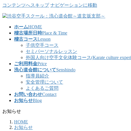
コンテンツへスキップ
ナビゲーションに移動
ホーム
HOME
稽古場所日時
Place & Time
稽古コース
Lesson
子供空手コース
セミパーソナルレッスン
外国人向け空手文化体験コース(Karate culture experience co
ご利用料金
Price
洗心道会館について
Senshindo
指導員紹介
安全管理について
よくあるご質問
お問い合わせ
Contact
お知らせ
Blog
お知らせ
HOME
お知らせ