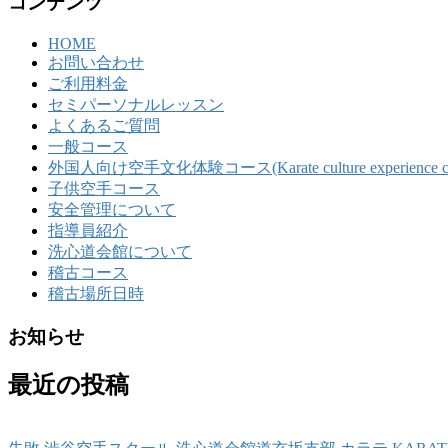
コンテンツ
HOME
お問い合わせ
ご利用料金
セミパーソナルレッスン
よくあるご質問
一般コース
外国人向け空手文化体験コース(Karate culture experience course 
子供空手コース
安全管理について
指導員紹介
洗心道会館について
稽古コース
稽古場所日時
お知らせ
最近の投稿