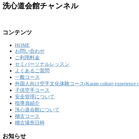
洗心道会館チャンネル
コンテンツ
HOME
お問い合わせ
ご利用料金
セミパーソナルレッスン
よくあるご質問
一般コース
外国人向け空手文化体験コース(Karate culture experience course 
子供空手コース
安全管理について
指導員紹介
洗心道会館について
稽古コース
稽古場所日時
お知らせ