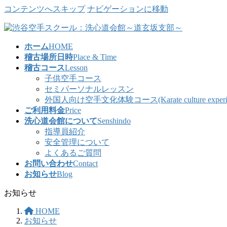
コンテンツへスキップ
ナビゲーションに移動
ホーム
HOME
稽古場所日時
Place & Time
稽古コース
Lesson
子供空手コース
セミパーソナルレッスン
外国人向け空手文化体験コース(Karate culture experience co
ご利用料金
Price
洗心道会館について
Senshindo
指導員紹介
安全管理について
よくあるご質問
お問い合わせ
Contact
お知らせ
Blog
お知らせ
HOME
お知らせ