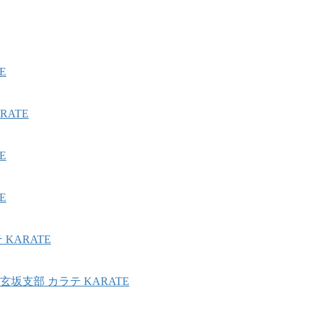
E
ATE
E
E
KARATE
坂支部 カラテ KARATE