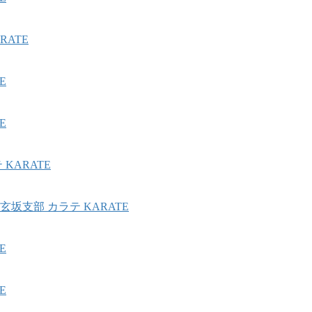
ATE
E
E
KARATE
坂支部 カラテ KARATE
E
E