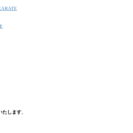
ARATE
E
いたします
。