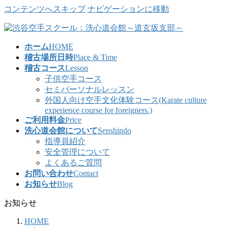
コンテンツへスキップ
ナビゲーションに移動
ホーム
HOME
稽古場所日時
Place & Time
稽古コース
Lesson
子供空手コース
セミパーソナルレッスン
外国人向け空手文化体験コース(Karate culture
experience course for foreigners.)
ご利用料金
Price
洗心道会館について
Senshindo
指導員紹介
安全管理について
よくあるご質問
お問い合わせ
Contact
お知らせ
Blog
お知らせ
HOME