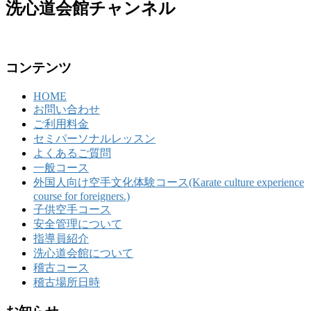
洗心道会館チャンネル
コンテンツ
HOME
お問い合わせ
ご利用料金
セミパーソナルレッスン
よくあるご質問
一般コース
外国人向け空手文化体験コース(Karate culture experience
course for foreigners.)
子供空手コース
安全管理について
指導員紹介
洗心道会館について
稽古コース
稽古場所日時