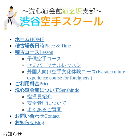
コ
ナ
ン
ビ
テ
ゲ
ン
ー
ツ
シ
ホーム
HOME
へ
ョ
稽古場所日時
Place & Time
ス
ン
稽古コース
Lesson
キ
に
子供空手コース
ッ
移
セミパーソナルレッスン
プ
動
外国人向け空手文化体験コース(Karate culture
experience course for foreigners.)
ご利用料金
Price
洗心道会館について
Senshindo
指導員紹介
安全管理について
よくあるご質問
お問い合わせ
Contact
お知らせ
Blog
お知らせ