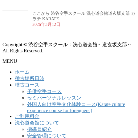
ここから 渋谷空手スクール 洗心道会館道玄坂支部 カ
ラテ KARATE
2026年3月12日
Copyright © 渋谷空手スクール：洗心道会館～道玄坂支部～
All Rights Reserved.
MENU
ホーム
稽古場所日時
稽古コース
子供空手コース
セミパーソナルレッスン
外国人向け空手文化体験コース(Karate culture
experience course for foreigners.)
ご利用料金
洗心道会館について
指導員紹介
安全管理について