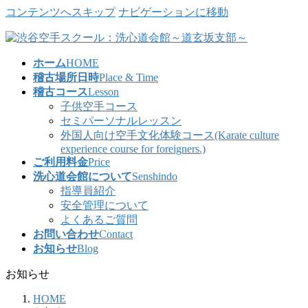
コンテンツへスキップ
ナビゲーションに移動
ホーム
HOME
稽古場所日時
Place & Time
稽古コース
Lesson
子供空手コース
セミパーソナルレッスン
外国人向け空手文化体験コース(Karate culture
experience course for foreigners.)
ご利用料金
Price
洗心道会館について
Senshindo
指導員紹介
安全管理について
よくあるご質問
お問い合わせ
Contact
お知らせ
Blog
お知らせ
HOME