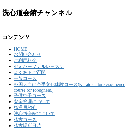
洗心道会館チャンネル
コンテンツ
HOME
お問い合わせ
ご利用料金
セミパーソナルレッスン
よくあるご質問
一般コース
外国人向け空手文化体験コース(Karate culture experience
course for foreigners.)
子供空手コース
安全管理について
指導員紹介
洗心道会館について
稽古コース
稽古場所日時