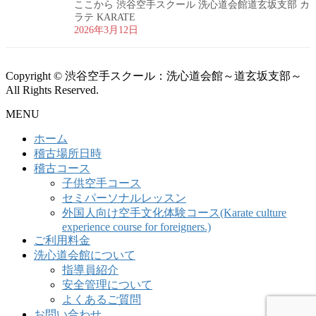
ここから 渋谷空手スクール 洗心道会館道玄坂支部 カ
ラテ KARATE
2026年3月12日
Copyright © 渋谷空手スクール：洗心道会館～道玄坂支部～
All Rights Reserved.
MENU
ホーム
稽古場所日時
稽古コース
子供空手コース
セミパーソナルレッスン
外国人向け空手文化体験コース(Karate culture
experience course for foreigners.)
ご利用料金
洗心道会館について
指導員紹介
安全管理について
よくあるご質問
お問い合わせ