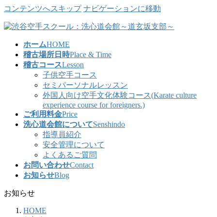
コンテンツへスキップ
ナビゲーションに移動
ホーム
HOME
稽古場所日時
Place & Time
稽古コース
Lesson
子供空手コース
セミパーソナルレッスン
外国人向け空手文化体験コース(Karate culture
experience course for foreigners.)
ご利用料金
Price
洗心道会館について
Senshindo
指導員紹介
安全管理について
よくあるご質問
お問い合わせ
Contact
お知らせ
Blog
お知らせ
HOME