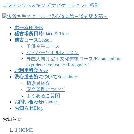
コンテンツへスキップ
ナビゲーションに移動
ホーム
HOME
稽古場所日時
Place & Time
稽古コース
Lesson
子供空手コース
セミパーソナルレッスン
外国人向け空手文化体験コース(Karate culture
experience course for foreigners.)
ご利用料金
Price
洗心道会館について
Senshindo
指導員紹介
安全管理について
よくあるご質問
お問い合わせ
Contact
お知らせ
Blog
お知らせ
HOME