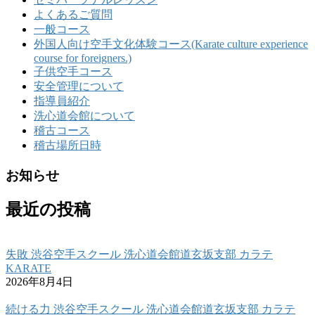
よくあるご質問
一般コース
外国人向け空手文化体験コース(Karate culture experience
course for foreigners.)
子供空手コース
安全管理について
指導員紹介
洗心道会館について
稽古コース
稽古場所日時
お知らせ
最近の投稿
失敗 渋谷空手スクール 洗心道会館道玄坂支部 カラテ
KARATE
2026年8月4日
続ける力 渋谷空手スクール 洗心道会館道玄坂支部 カラテ