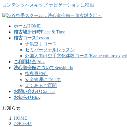
コンテンツへスキップ
ナビゲーションに移動
ホーム
HOME
稽古場所日時
Place & Time
稽古コース
Lesson
子供空手コース
セミパーソナルレッスン
外国人向け空手文化体験コース(Karate culture experience co
ご利用料金
Price
洗心道会館について
Senshindo
指導員紹介
安全管理について
よくあるご質問
お問い合わせ
Contact
お知らせ
Blog
お知らせ
HOME
お知らせ