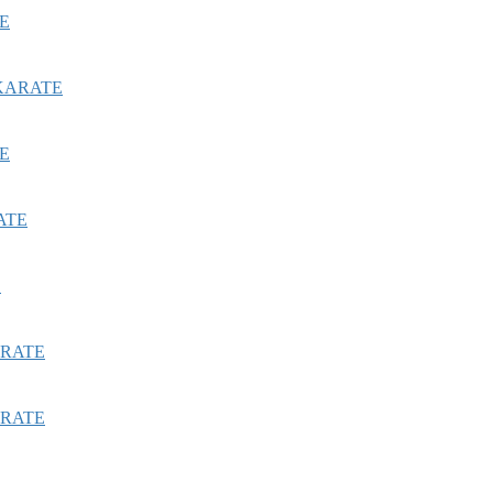
E
ARATE
E
TE
E
ATE
ATE