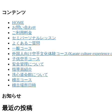
コンテンツ
HOME
お問い合わせ
ご利用料金
セミパーソナルレッスン
よくあるご質問
一般コース
外国人向け空手文化体験コース(Karate culture experience course 
子供空手コース
安全管理について
指導員紹介
洗心道会館について
稽古コース
稽古場所日時
お知らせ
最近の投稿