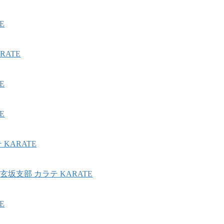
E
ATE
E
E
KARATE
坂支部 カラテ KARATE
E