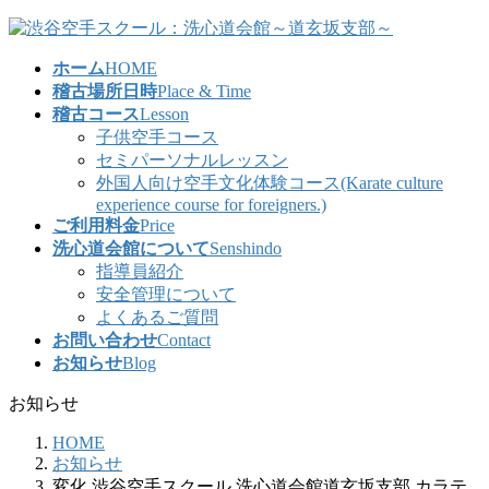
コ
ナ
ン
ビ
ホーム
HOME
テ
ゲ
稽古場所日時
Place & Time
ン
ー
稽古コース
Lesson
ツ
シ
子供空手コース
へ
ョ
セミパーソナルレッスン
ス
ン
外国人向け空手文化体験コース(Karate culture
キ
に
experience course for foreigners.)
ッ
移
ご利用料金
Price
プ
動
洗心道会館について
Senshindo
指導員紹介
安全管理について
よくあるご質問
お問い合わせ
Contact
お知らせ
Blog
お知らせ
HOME
お知らせ
変化 渋谷空手スクール 洗心道会館道玄坂支部 カラテ