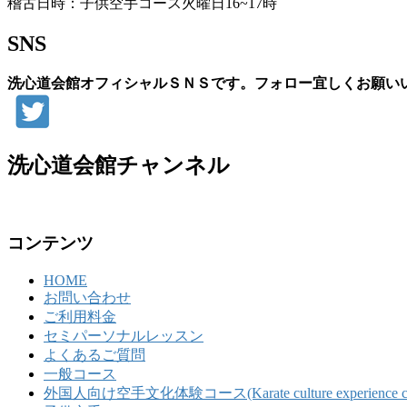
稽古日時：子供空手コース火曜日16~17時
SNS
洗心道会館オフィシャルＳＮＳです。フォロー宜しくお願い
洗心道会館チャンネル
コンテンツ
HOME
お問い合わせ
ご利用料金
セミパーソナルレッスン
よくあるご質問
一般コース
外国人向け空手文化体験コース(Karate culture experience course 