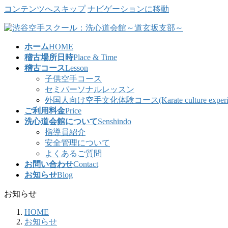
コンテンツへスキップ
ナビゲーションに移動
ホーム
HOME
稽古場所日時
Place & Time
稽古コース
Lesson
子供空手コース
セミパーソナルレッスン
外国人向け空手文化体験コース(Karate culture experience co
ご利用料金
Price
洗心道会館について
Senshindo
指導員紹介
安全管理について
よくあるご質問
お問い合わせ
Contact
お知らせ
Blog
お知らせ
HOME
お知らせ