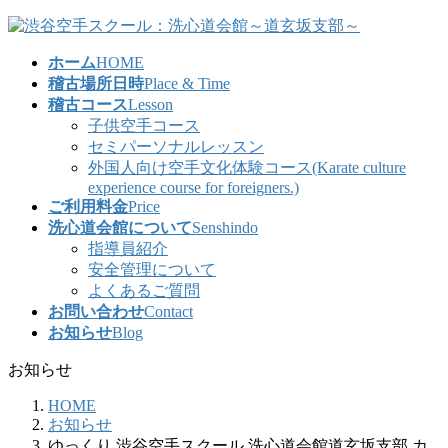
コ
ナ
ン
ビ
ホーム
HOME
テ
ゲ
稽古場所日時
Place & Time
ン
ー
稽古コース
Lesson
ツ
シ
子供空手コース
へ
ョ
セミパーソナルレッスン
ス
ン
外国人向け空手文化体験コース(Karate culture
キ
に
experience course for foreigners.)
ッ
移
ご利用料金
Price
プ
動
洗心道会館について
Senshindo
指導員紹介
安全管理について
よくあるご質問
お問い合わせ
Contact
お知らせ
Blog
お知らせ
HOME
お知らせ
ゆっくり 渋谷空手スクール 洗心道会館道玄坂支部 カ