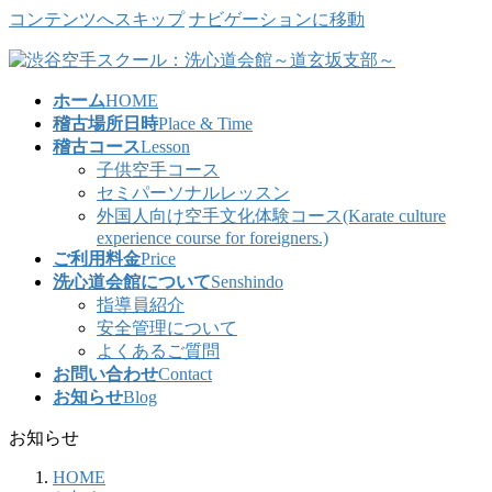
コンテンツへスキップ
ナビゲーションに移動
ホーム
HOME
稽古場所日時
Place & Time
稽古コース
Lesson
子供空手コース
セミパーソナルレッスン
外国人向け空手文化体験コース(Karate culture
experience course for foreigners.)
ご利用料金
Price
洗心道会館について
Senshindo
指導員紹介
安全管理について
よくあるご質問
お問い合わせ
Contact
お知らせ
Blog
お知らせ
HOME