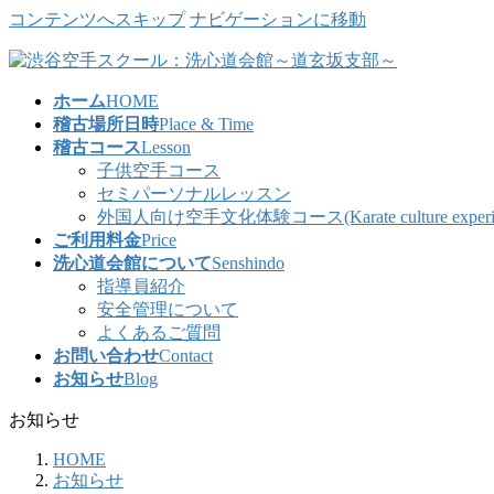
コンテンツへスキップ
ナビゲーションに移動
ホーム
HOME
稽古場所日時
Place & Time
稽古コース
Lesson
子供空手コース
セミパーソナルレッスン
外国人向け空手文化体験コース(Karate culture experience co
ご利用料金
Price
洗心道会館について
Senshindo
指導員紹介
安全管理について
よくあるご質問
お問い合わせ
Contact
お知らせ
Blog
お知らせ
HOME
お知らせ