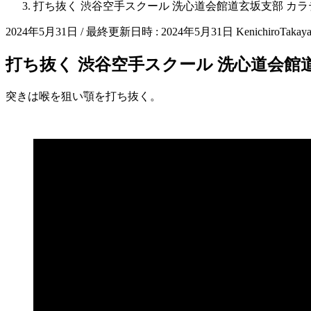
打ち抜く 渋谷空手スクール 洗心道会館道玄坂支部 カラテ 
2024年5月31日
/ 最終更新日時 :
2024年5月31日
KenichiroTakay
打ち抜く 渋谷空手スクール 洗心道会館道玄
突きは喉を狙い顎を打ち抜く。