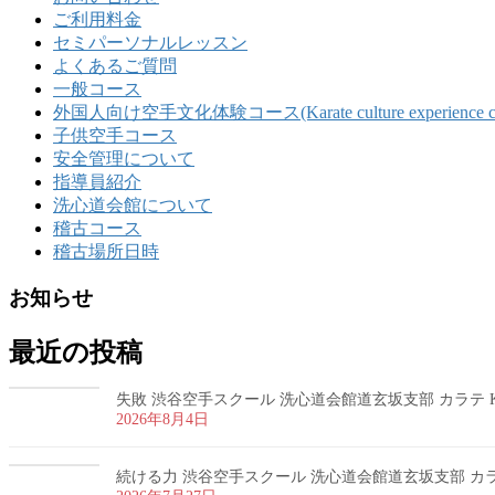
ご利用料金
セミパーソナルレッスン
よくあるご質問
一般コース
外国人向け空手文化体験コース(Karate culture experience course 
子供空手コース
安全管理について
指導員紹介
洗心道会館について
稽古コース
稽古場所日時
お知らせ
最近の投稿
失敗 渋谷空手スクール 洗心道会館道玄坂支部 カラテ K
2026年8月4日
続ける力 渋谷空手スクール 洗心道会館道玄坂支部 カラテ