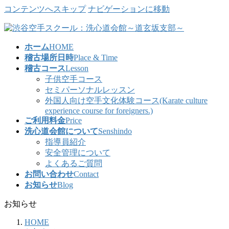
コンテンツへスキップ
ナビゲーションに移動
ホーム
HOME
稽古場所日時
Place & Time
稽古コース
Lesson
子供空手コース
セミパーソナルレッスン
外国人向け空手文化体験コース(Karate culture
experience course for foreigners.)
ご利用料金
Price
洗心道会館について
Senshindo
指導員紹介
安全管理について
よくあるご質問
お問い合わせ
Contact
お知らせ
Blog
お知らせ
HOME