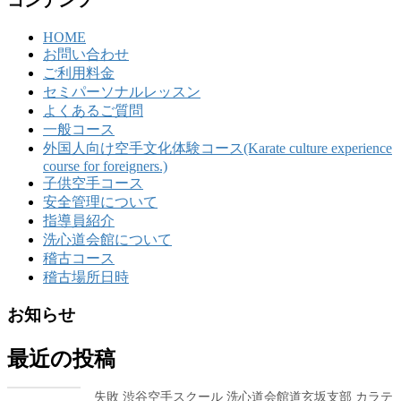
コンテンツ
HOME
お問い合わせ
ご利用料金
セミパーソナルレッスン
よくあるご質問
一般コース
外国人向け空手文化体験コース(Karate culture experience
course for foreigners.)
子供空手コース
安全管理について
指導員紹介
洗心道会館について
稽古コース
稽古場所日時
お知らせ
最近の投稿
失敗 渋谷空手スクール 洗心道会館道玄坂支部 カラテ