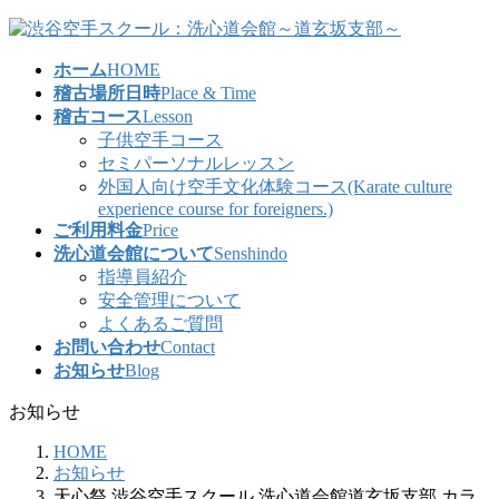
コ
ナ
ン
ビ
ホーム
HOME
テ
ゲ
稽古場所日時
Place & Time
ン
ー
稽古コース
Lesson
ツ
シ
子供空手コース
へ
ョ
セミパーソナルレッスン
ス
ン
外国人向け空手文化体験コース(Karate culture
キ
に
experience course for foreigners.)
ッ
移
ご利用料金
Price
プ
動
洗心道会館について
Senshindo
指導員紹介
安全管理について
よくあるご質問
お問い合わせ
Contact
お知らせ
Blog
お知らせ
HOME
お知らせ
天心祭 渋谷空手スクール 洗心道会館道玄坂支部 カラ