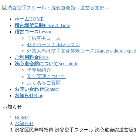
コ
ナ
ン
ビ
ホーム
HOME
テ
ゲ
稽古場所日時
Place & Time
ン
ー
稽古コース
Lesson
ツ
シ
子供空手コース
へ
ョ
セミパーソナルレッスン
ス
ン
外国人向け空手文化体験コース(Karate culture experience co
キ
に
ご利用料金
Price
ッ
移
洗心道会館について
Senshindo
プ
動
指導員紹介
安全管理について
よくあるご質問
お問い合わせ
Contact
お知らせ
Blog
お知らせ
HOME
お知らせ
渋谷区民無料招待 渋谷空手スクール 洗心道会館道玄坂支部