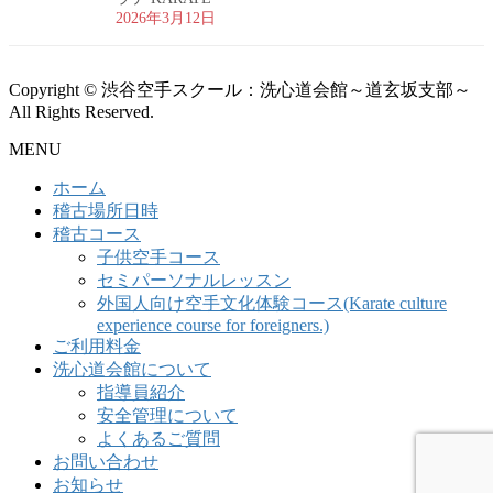
2026年3月12日
Copyright © 渋谷空手スクール：洗心道会館～道玄坂支部～
All Rights Reserved.
MENU
ホーム
稽古場所日時
稽古コース
子供空手コース
セミパーソナルレッスン
外国人向け空手文化体験コース(Karate culture
experience course for foreigners.)
ご利用料金
洗心道会館について
指導員紹介
安全管理について
よくあるご質問
お問い合わせ
お知らせ