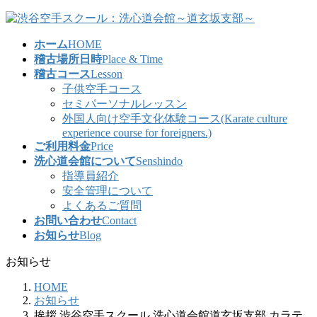
コ
ナ
ン
ビ
ホーム
HOME
テ
ゲ
稽古場所日時
Place & Time
ン
ー
稽古コース
Lesson
ツ
シ
子供空手コース
へ
ョ
セミパーソナルレッスン
ス
ン
外国人向け空手文化体験コース(Karate culture
キ
に
experience course for foreigners.)
ッ
移
ご利用料金
Price
プ
動
洗心道会館について
Senshindo
指導員紹介
安全管理について
よくあるご質問
お問い合わせ
Contact
お知らせ
Blog
お知らせ
HOME
お知らせ
挨拶 渋谷空手スクール 洗心道会館道玄坂支部 カラテ