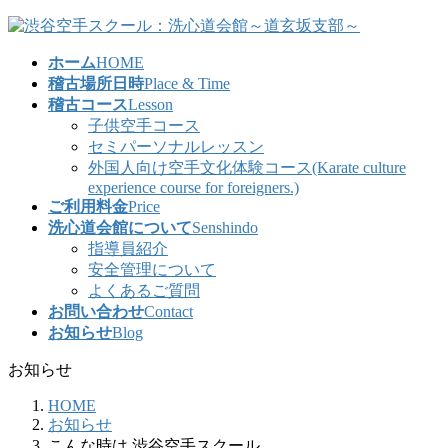
コ
ナ
ン
ビ
ホーム
HOME
テ
ゲ
稽古場所日時
Place & Time
ン
ー
稽古コース
Lesson
ツ
シ
子供空手コース
へ
ョ
セミパーソナルレッスン
ス
ン
外国人向け空手文化体験コース(Karate culture
キ
に
experience course for foreigners.)
ッ
移
ご利用料金
Price
プ
動
洗心道会館について
Senshindo
指導員紹介
安全管理について
よくあるご質問
お問い合わせ
Contact
お知らせ
Blog
お知らせ
HOME
お知らせ
こんな時は 渋谷空手スクール