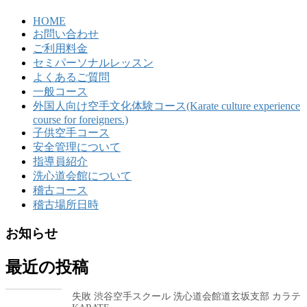
HOME
お問い合わせ
ご利用料金
セミパーソナルレッスン
よくあるご質問
一般コース
外国人向け空手文化体験コース(Karate culture experience
course for foreigners.)
子供空手コース
安全管理について
指導員紹介
洗心道会館について
稽古コース
稽古場所日時
お知らせ
最近の投稿
失敗 渋谷空手スクール 洗心道会館道玄坂支部 カラテ