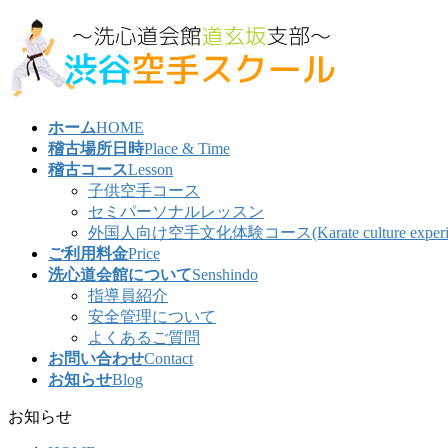
コ
ナ
ン
ビ
テ
ゲ
ン
ー
ツ
シ
ホーム
HOME
へ
ョ
稽古場所日時
Place & Time
ス
ン
稽古コース
Lesson
キ
に
子供空手コース
ッ
移
セミパーソナルレッスン
プ
動
外国人向け空手文化体験コース(Karate culture experience co
ご利用料金
Price
洗心道会館について
Senshindo
指導員紹介
安全管理について
よくあるご質問
お問い合わせ
Contact
お知らせ
Blog
お知らせ