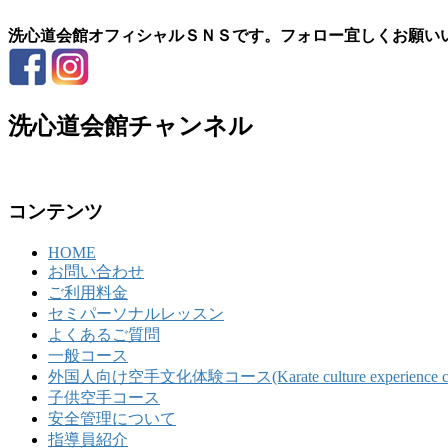
洗心道会館オフィシャルＳＮＳです。フォロー宜しくお願い
洗心道会館チャンネル
コンテンツ
HOME
お問い合わせ
ご利用料金
セミパーソナルレッスン
よくあるご質問
一般コース
外国人向け空手文化体験コース(Karate culture experience course 
子供空手コース
安全管理について
指導員紹介